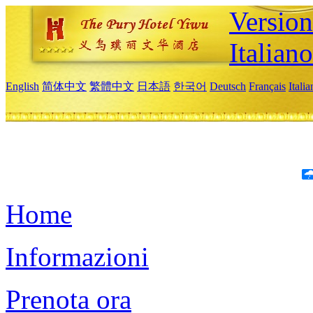
Version
Italiano
English
简体中文
繁體中文
日本語
한국어
Deutsch
Français
Itali
Home
Informazioni
Prenota ora