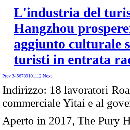
L'industria del turi
Hangzhou prospererà
aggiunto culturale s
turisti in entrata 
Prev
3
4
5
6
7
8
9
10
11
12
Next
Indirizzo: 18 lavoratori Roa
commerciale Yitai e al gov
Aperto in 2017, The Pury H