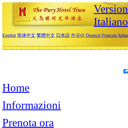
Version
Italiano
English
简体中文
繁體中文
日本語
한국어
Deutsch
Français
Itali
Home
Informazioni
Prenota ora