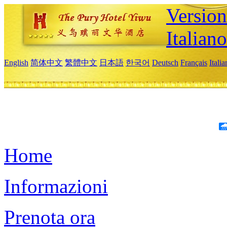
Version
Italiano
English
简体中文
繁體中文
日本語
한국어
Deutsch
Français
Itali
Home
Informazioni
Prenota ora