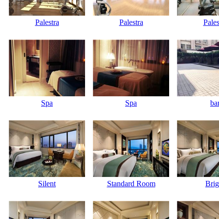
Palestra
Palestra
Pales
Spa
Spa
ba
Silent
Standard Room
Brig