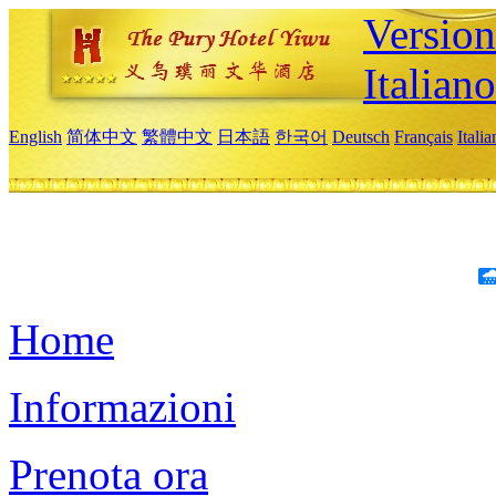
Version
Italiano
English
简体中文
繁體中文
日本語
한국어
Deutsch
Français
Itali
Home
Informazioni
Prenota ora