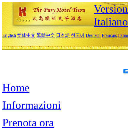
Version
Italiano
English
简体中文
繁體中文
日本語
한국어
Deutsch
Français
Itali
Home
Informazioni
Prenota ora