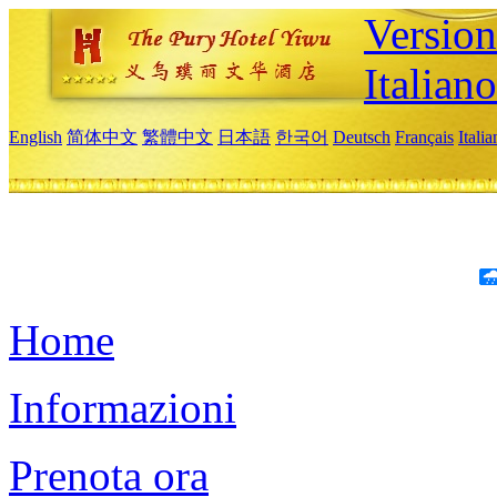
Version
Italiano
English
简体中文
繁體中文
日本語
한국어
Deutsch
Français
Itali
Home
Informazioni
Prenota ora