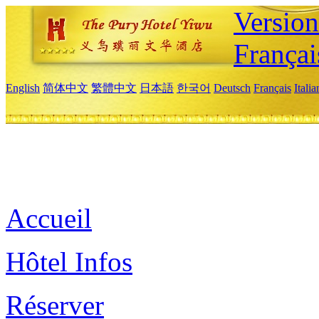
Versio
Françai
English
简体中文
繁體中文
日本語
한국어
Deutsch
Français
Itali
Accueil
Hôtel Infos
Réserver