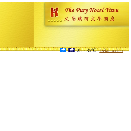
25 ~ 35℃
Détail météo