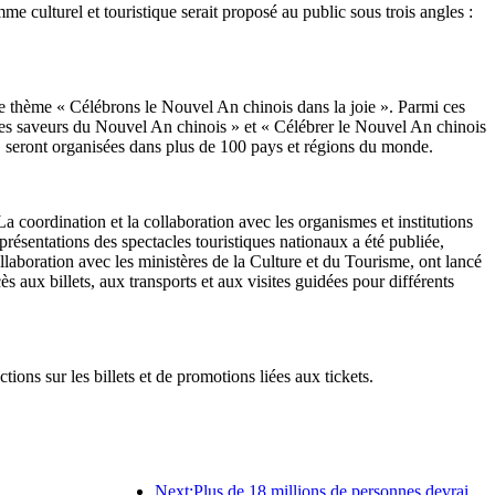
culturel et touristique serait proposé au public sous trois angles :
 le thème « Célébrons le Nouvel An chinois dans la joie ». Parmi ces
et les saveurs du Nouvel An chinois » et « Célébrer le Nouvel An chinois
 seront organisées dans plus de 100 pays et régions du monde.
 coordination et la collaboration avec les organismes et institutions
ésentations des spectacles touristiques nationaux a été publiée,
ollaboration avec les ministères de la Culture et du Tourisme, ont lancé
ès aux billets, aux transports et aux visites guidées pour différents
ons sur les billets et de promotions liées aux tickets.
Next:Plus de 18 millions de personnes devraient entrer et sortir du pays pendant les neuf jours de vacances du Nouvel An chinois.