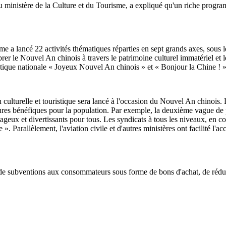
inistère de la Culture et du Tourisme, a expliqué qu'un riche programme 
isme a lancé 22 activités thématiques réparties en sept grands axes, sous
Célébrer le Nouvel An chinois à travers le patrimoine culturel immatériel 
ique nationale « Joyeux Nouvel An chinois » et « Bonjour la Chine ! »
ulturelle et touristique sera lancé à l'occasion du Nouvel An chinois. La
res bénéfiques pour la population. Par exemple, la deuxième vague de pr
tageux et divertissants pour tous. Les syndicats à tous les niveaux, en c
Parallèlement, l'aviation civile et d'autres ministères ont facilité l'acc
de subventions aux consommateurs sous forme de bons d'achat, de réducti