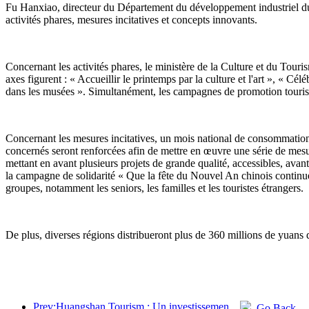
Fu Hanxiao, directeur du Département du développement industriel du m
activités phares, mesures incitatives et concepts innovants.
Concernant les activités phares, le ministère de la Culture et du Tour
axes figurent : « Accueillir le printemps par la culture et l'art », « 
dans les musées ». Simultanément, les campagnes de promotion tourist
Concernant les mesures incitatives, un mois national de consommation c
concernés seront renforcées afin de mettre en œuvre une série de mesu
mettant en avant plusieurs projets de grande qualité, accessibles, avan
la campagne de solidarité « Que la fête du Nouvel An chinois continue ». 
groupes, notamment les seniors, les familles et les touristes étrangers.
De plus, diverses régions distribueront plus de 360 millions de yuans 
Prev:Huangshan Tourism : Un investissement de 530 millions de yuans est prévu pour la rénovation des hôtels.
Go Back