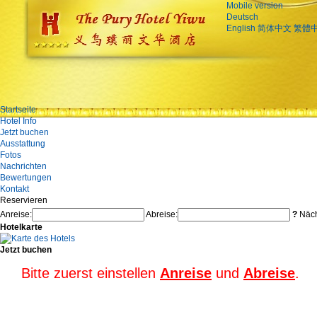
Mobile version
Deutsch
English
简体中文
繁體
Startseite
Hotel Info
Jetzt buchen
Ausstattung
Fotos
Nachrichten
Bewertungen
Kontakt
Reservieren
Anreise:
Abreise:
?
Näch
Hotelkarte
Jetzt buchen
Bitte zuerst einstellen
Anreise
und
Abreise
.