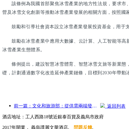
該條例為我國首部聚焦冰雪產業的地方性法規，要求市
營及冰雪文化創新等推動冰雪產業發展的相關方面，按照國
鼓勵和引導社會資本設立冰雪產業發展投資基金，用于
鼓勵在冰雪產業中應用大數據、云計算、人工智能等高
冰雪產業生態體系。
條例提出，建設智慧冰雪體育、智慧冰雪文旅等新業態
礎，計劃通過數字化改造延伸產業鏈條，目標到2030年帶動
前一篇：文化和旅游部：從供需兩端發力，引導文旅消費活動出行
返回列表
酒店地址：工人西路18號近銀泰百貨及義烏市政府
2017年開業， 義烏璞麗文華酒店.
問題反饋
.