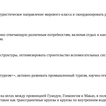
уристическое направление мирового класса и скоординировать р
очно отвечающую различным потребностям, включая отдых и кан
ма.
структуры, оптимизировать строительство вспомогательных сис
уризм+», активно развивать промышленный туризм, научно-техн
а яхтах между провинцией Гуандун, Гонконгом и Макао, в полн
, такие как трансграничные круизы и круизы по внутренним вод