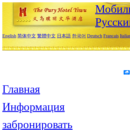
Мобиль
Русски
English
简体中文
繁體中文
日本語
한국어
Deutsch
Français
Itali
Главная
Информация
забронировать