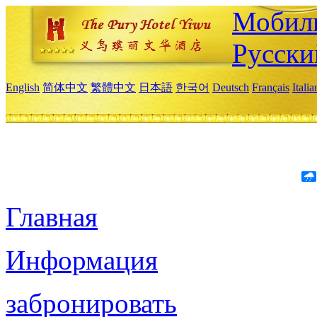
Мобиль
Русски
English
简体中文
繁體中文
日本語
한국어
Deutsch
Français
Itali
Главная
Информация
забронировать