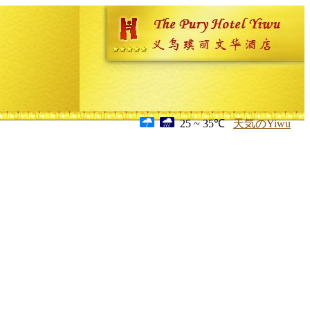
25 ~ 35℃
天気のYiwu