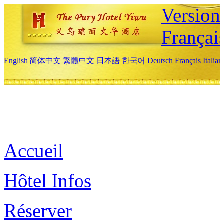
Versio
Françai
English
简体中文
繁體中文
日本語
한국어
Deutsch
Français
Itali
Accueil
Hôtel Infos
Réserver