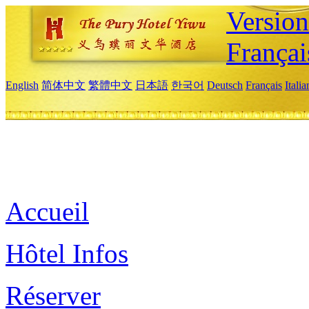
Versio
Françai
English
简体中文
繁體中文
日本語
한국어
Deutsch
Français
Itali
Accueil
Hôtel Infos
Réserver