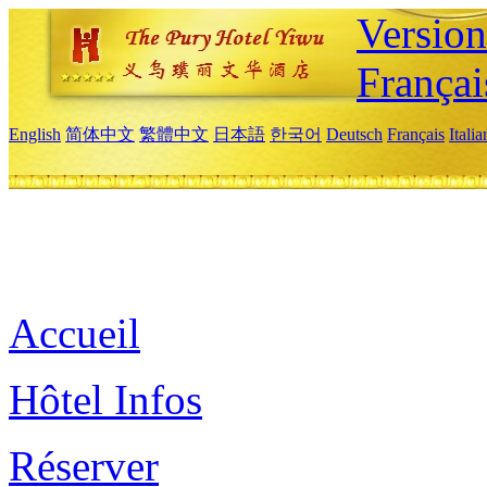
Versio
Françai
English
简体中文
繁體中文
日本語
한국어
Deutsch
Français
Itali
Accueil
Hôtel Infos
Réserver