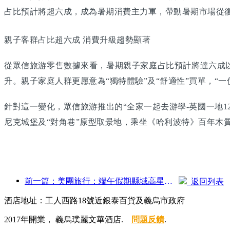
占比預計將超六成，成為暑期消費主力軍，帶動暑期市場從
親子客群占比超六成 消費升級趨勢顯著
從眾信旅游零售數據來看，暑期親子家庭占比預計將達六成以
升。親子家庭人群更愿意為“獨特體驗”及“舒適性”買單，“
針對這一變化，眾信旅游推出的“全家一起去游學-英國一地
尼克城堡及“對角巷”原型取景地，乘坐《哈利波特》百年木
前一篇：美團旅行：端午假期縣域高星酒店預訂火熱，親子家庭成主力
返回列表
酒店地址：工人西路18號近銀泰百貨及義烏市政府
2017年開業， 義烏璞麗文華酒店.
問題反饋
.