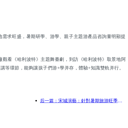
的地需求旺盛，暑期研學、游學、親子主題游產品咨詢量明顯提
工廠觀看《哈利波特》主題舞臺劇，到訪《哈利波特》取景地阿
講等環節，能夠讓孩子們游+學并存，體驗+知識雙軌并行。
后一篇：宋城演藝：針對暑期旅游旺季將做好市場和活動內容雙端準備