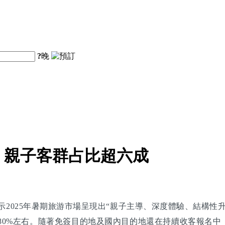
?
晚
布：親子客群占比超六成
揭示2025年暑期旅游市場呈現出“親子主導、深度體驗、結構
80%左右。隨著免簽目的地及國內目的地還在持續收客報名中，